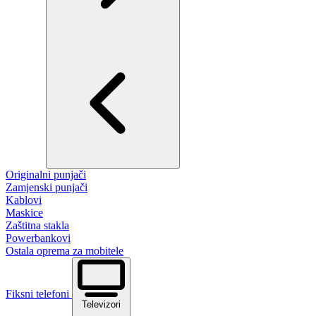
Originalni punjači
Zamjenski punjači
Kablovi
Maskice
Zaštitna stakla
Powerbankovi
Ostala oprema za mobitele
Fiksni telefoni
Televizori