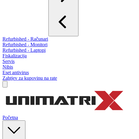
Refurbished - Računari
Refurbished - Monitori
Refurbished - Laptopi
Fiskalizacija
Servis
Nibis
Eset antivirus
Zahtjev za kupovinu na rate
Početna