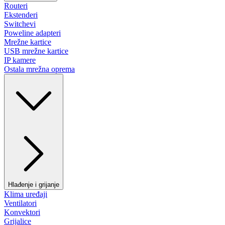
Routeri
Ekstenderi
Switchevi
Poweline adapteri
Mrežne kartice
USB mrežne kartice
IP kamere
Ostala mrežna oprema
Hlađenje i grijanje
Klima uređaji
Ventilatori
Konvektori
Grijalice