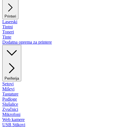
Printeri
Laserski
Tintni
Toneri
Tinte
Dodatna oprema za printere
Periferija
Setovi
Miševi
Tastature
Podloge
Slušalice
Zvučnici
Mikrofoni
Web kamere
USB Stikovi