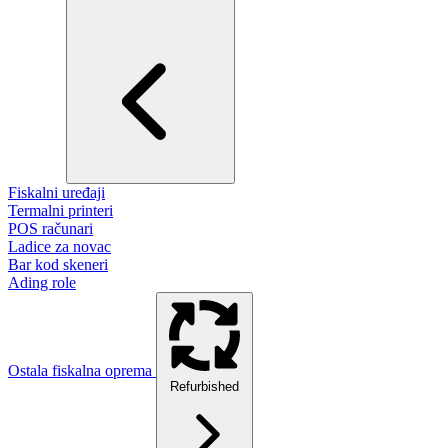
Fiskalni uređaji
Termalni printeri
POS računari
Ladice za novac
Bar kod skeneri
Ading role
Ostala fiskalna oprema
Refurbished