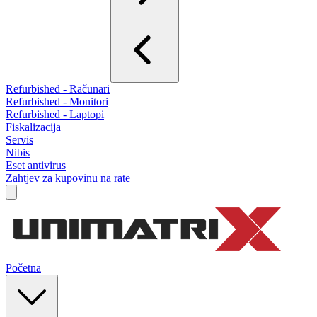
Refurbished - Računari
Refurbished - Monitori
Refurbished - Laptopi
Fiskalizacija
Servis
Nibis
Eset antivirus
Zahtjev za kupovinu na rate
Početna