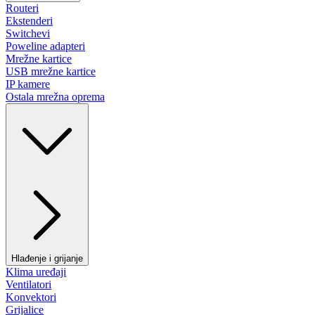
Routeri
Ekstenderi
Switchevi
Poweline adapteri
Mrežne kartice
USB mrežne kartice
IP kamere
Ostala mrežna oprema
Hlađenje i grijanje
Klima uređaji
Ventilatori
Konvektori
Grijalice