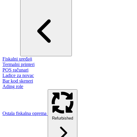
Fiskalni uređaji
Termalni printeri
POS računari
Ladice za novac
Bar kod skeneri
Ading role
Ostala fiskalna oprema
Refurbished