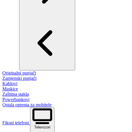
Originalni punjači
Zamjenski punjači
Kablovi
Maskice
Zaštitna stakla
Powerbankovi
Ostala oprema za mobitele
Fiksni telefoni
Televizori