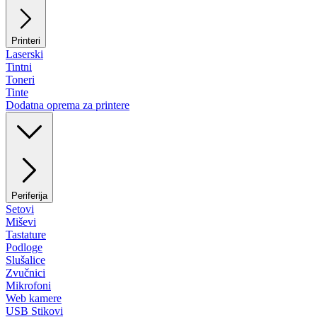
Printeri
Laserski
Tintni
Toneri
Tinte
Dodatna oprema za printere
Periferija
Setovi
Miševi
Tastature
Podloge
Slušalice
Zvučnici
Mikrofoni
Web kamere
USB Stikovi