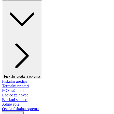
Fiskalni uređaji i oprema
Fiskalni uređaji
Termalni printeri
POS računari
Ladice za novac
Bar kod skeneri
Ading role
Ostala fiskalna oprema