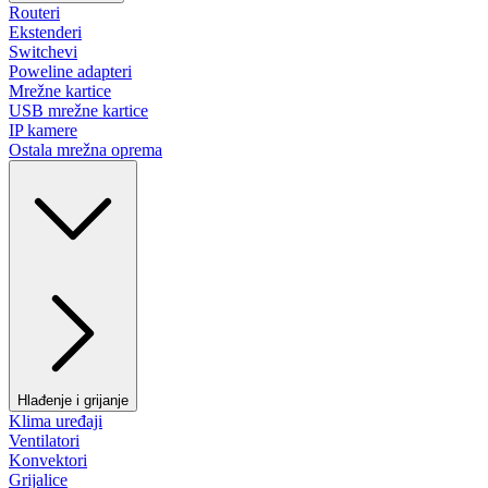
Routeri
Ekstenderi
Switchevi
Poweline adapteri
Mrežne kartice
USB mrežne kartice
IP kamere
Ostala mrežna oprema
Hlađenje i grijanje
Klima uređaji
Ventilatori
Konvektori
Grijalice