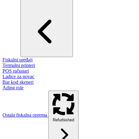
Fiskalni uređaji
Termalni printeri
POS računari
Ladice za novac
Bar kod skeneri
Ading role
Ostala fiskalna oprema
Refurbished