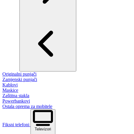
Originalni punjači
Zamjenski punjači
Kablovi
Maskice
Zaštitna stakla
Powerbankovi
Ostala oprema za mobitele
Fiksni telefoni
Televizori