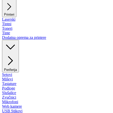
Printeri
Laserski
Tintni
Toneri
Tinte
Dodatna oprema za printere
Periferija
Setovi
Miševi
Tastature
Podloge
Slušalice
Zvučnici
Mikrofoni
Web kamere
USB Stikovi