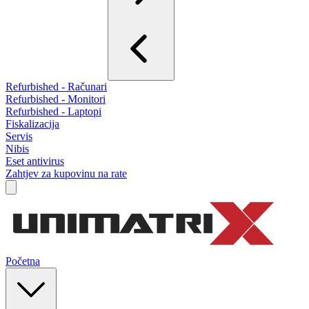
Refurbished - Računari
Refurbished - Monitori
Refurbished - Laptopi
Fiskalizacija
Servis
Nibis
Eset antivirus
Zahtjev za kupovinu na rate
Početna