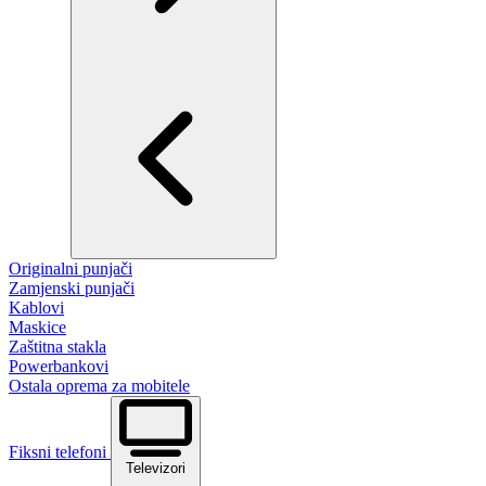
Originalni punjači
Zamjenski punjači
Kablovi
Maskice
Zaštitna stakla
Powerbankovi
Ostala oprema za mobitele
Fiksni telefoni
Televizori