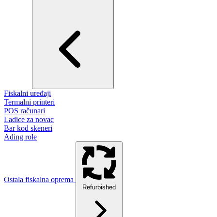
Fiskalni uređaji
Termalni printeri
POS računari
Ladice za novac
Bar kod skeneri
Ading role
Ostala fiskalna oprema
Refurbished