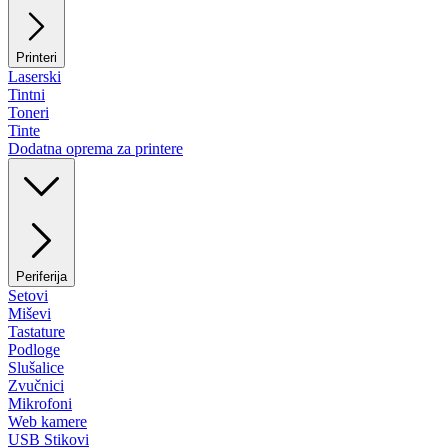
Printeri
Laserski
Tintni
Toneri
Tinte
Dodatna oprema za printere
Periferija
Setovi
Miševi
Tastature
Podloge
Slušalice
Zvučnici
Mikrofoni
Web kamere
USB Stikovi