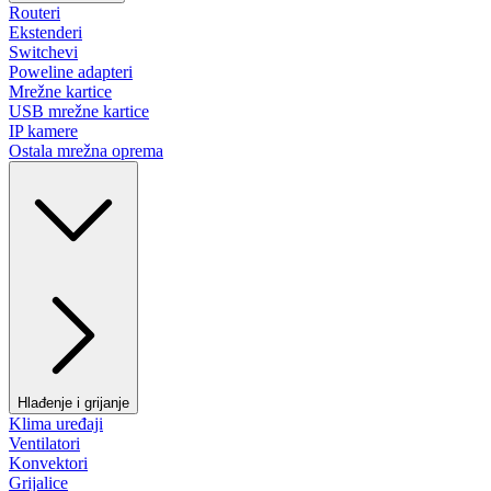
Routeri
Ekstenderi
Switchevi
Poweline adapteri
Mrežne kartice
USB mrežne kartice
IP kamere
Ostala mrežna oprema
Hlađenje i grijanje
Klima uređaji
Ventilatori
Konvektori
Grijalice