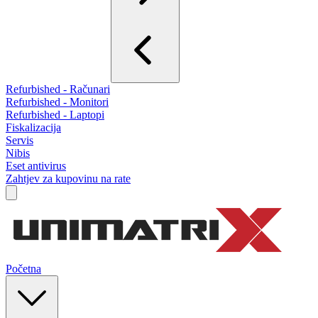
Refurbished - Računari
Refurbished - Monitori
Refurbished - Laptopi
Fiskalizacija
Servis
Nibis
Eset antivirus
Zahtjev za kupovinu na rate
Početna