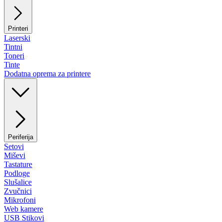
Printeri
Laserski
Tintni
Toneri
Tinte
Dodatna oprema za printere
Periferija
Setovi
Miševi
Tastature
Podloge
Slušalice
Zvučnici
Mikrofoni
Web kamere
USB Stikovi