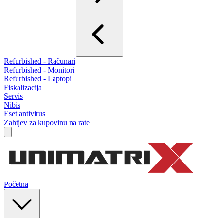
Refurbished - Računari
Refurbished - Monitori
Refurbished - Laptopi
Fiskalizacija
Servis
Nibis
Eset antivirus
Zahtjev za kupovinu na rate
Početna