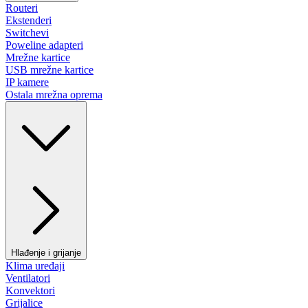
Routeri
Ekstenderi
Switchevi
Poweline adapteri
Mrežne kartice
USB mrežne kartice
IP kamere
Ostala mrežna oprema
Hlađenje i grijanje
Klima uređaji
Ventilatori
Konvektori
Grijalice