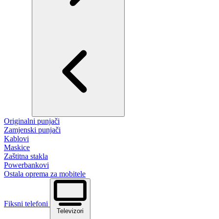
Originalni punjači
Zamjenski punjači
Kablovi
Maskice
Zaštitna stakla
Powerbankovi
Ostala oprema za mobitele
Fiksni telefoni
Televizori