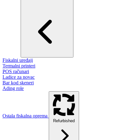
Fiskalni uređaji
Termalni printeri
POS računari
Ladice za novac
Bar kod skeneri
Ading role
Ostala fiskalna oprema
Refurbished