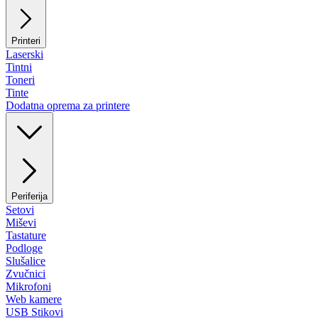
Printeri
Laserski
Tintni
Toneri
Tinte
Dodatna oprema za printere
Periferija
Setovi
Miševi
Tastature
Podloge
Slušalice
Zvučnici
Mikrofoni
Web kamere
USB Stikovi