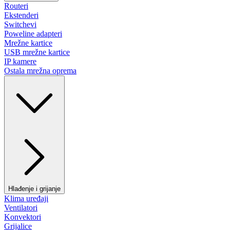
Routeri
Ekstenderi
Switchevi
Poweline adapteri
Mrežne kartice
USB mrežne kartice
IP kamere
Ostala mrežna oprema
Hlađenje i grijanje
Klima uređaji
Ventilatori
Konvektori
Grijalice