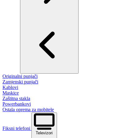
Originalni punjači
Zamjenski punjači
Kablovi
Maskice
Zaštitna stakla
Powerbankovi
Ostala oprema za mobitele
Fiksni telefoni
Televizori