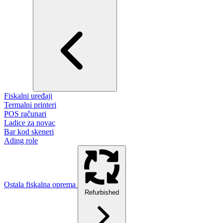
Fiskalni uređaji
Termalni printeri
POS računari
Ladice za novac
Bar kod skeneri
Ading role
Ostala fiskalna oprema
Refurbished