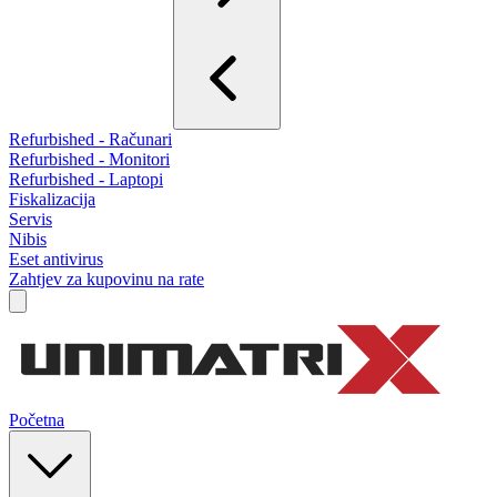
Refurbished - Računari
Refurbished - Monitori
Refurbished - Laptopi
Fiskalizacija
Servis
Nibis
Eset antivirus
Zahtjev za kupovinu na rate
Početna