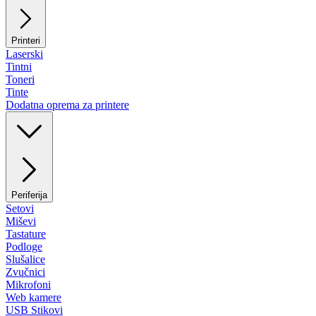
Printeri
Laserski
Tintni
Toneri
Tinte
Dodatna oprema za printere
Periferija
Setovi
Miševi
Tastature
Podloge
Slušalice
Zvučnici
Mikrofoni
Web kamere
USB Stikovi