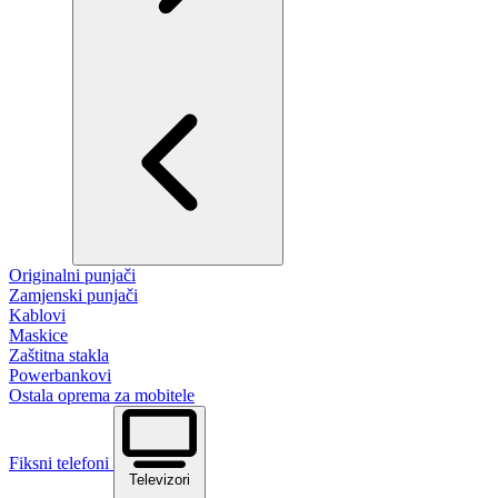
Originalni punjači
Zamjenski punjači
Kablovi
Maskice
Zaštitna stakla
Powerbankovi
Ostala oprema za mobitele
Fiksni telefoni
Televizori