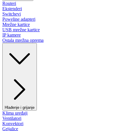
Routeri
Ekstenderi
Switchevi
Poweline adapteri
Mrežne kartice
USB mrežne kartice
IP kamere
Ostala mrežna oprema
Hlađenje i grijanje
Klima uređaji
Ventilatori
Konvektori
Grijalice