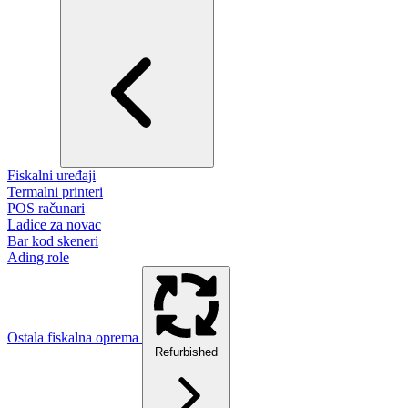
Fiskalni uređaji
Termalni printeri
POS računari
Ladice za novac
Bar kod skeneri
Ading role
Ostala fiskalna oprema
Refurbished