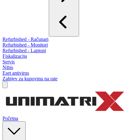
Refurbished - Računari
Refurbished - Monitori
Refurbished - Laptopi
Fiskalizacija
Servis
Nibis
Eset antivirus
Zahtjev za kupovinu na rate
Početna