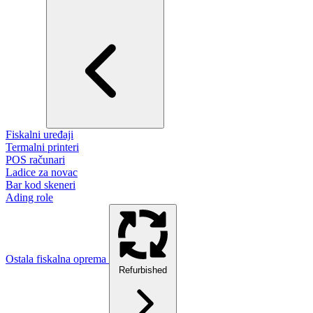
Fiskalni uređaji
Termalni printeri
POS računari
Ladice za novac
Bar kod skeneri
Ading role
Ostala fiskalna oprema
Refurbished