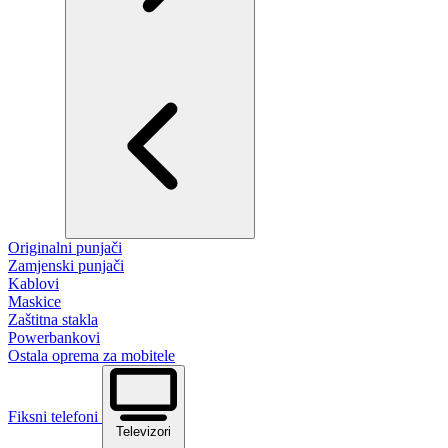
Originalni punjači
Zamjenski punjači
Kablovi
Maskice
Zaštitna stakla
Powerbankovi
Ostala oprema za mobitele
Fiksni telefoni
Televizori