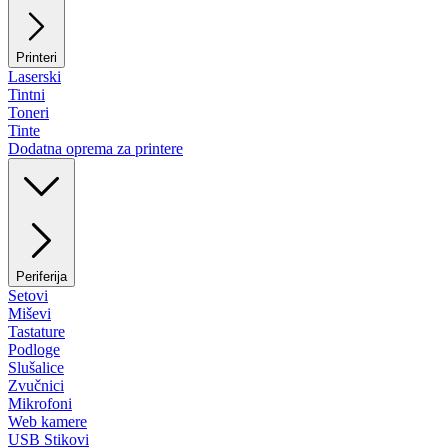
Printeri
Laserski
Tintni
Toneri
Tinte
Dodatna oprema za printere
Periferija
Setovi
Miševi
Tastature
Podloge
Slušalice
Zvučnici
Mikrofoni
Web kamere
USB Stikovi