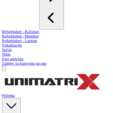
Refurbished - Računari
Refurbished - Monitori
Refurbished - Laptopi
Fiskalizacija
Servis
Nibis
Eset antivirus
Zahtjev za kupovinu na rate
Početna