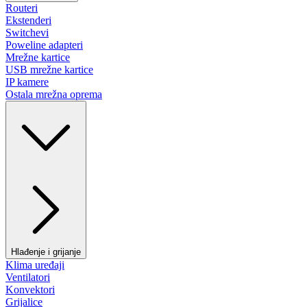
Routeri
Ekstenderi
Switchevi
Poweline adapteri
Mrežne kartice
USB mrežne kartice
IP kamere
Ostala mrežna oprema
Hlađenje i grijanje
Klima uređaji
Ventilatori
Konvektori
Grijalice