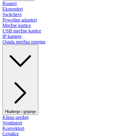
Routeri
Ekstenderi
Switchevi
Poweline adapteri
Mrežne kartice
USB mrežne kartice
IP kamere
Ostala mrežna oprema
Hlađenje i grijanje
Klima uređaji
Ventilatori
Konvektori
Grijalice