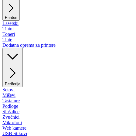
Printeri
Laserski
Tintni
Toneri
Tinte
Dodatna oprema za printere
Periferija
Setovi
Miševi
Tastature
Podloge
Slušalice
Zvučnici
Mikrofoni
Web kamere
USB Stikovi