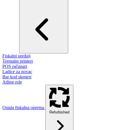
Fiskalni uređaji
Termalni printeri
POS računari
Ladice za novac
Bar kod skeneri
Ading role
Ostala fiskalna oprema
Refurbished