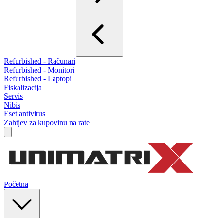
Refurbished - Računari
Refurbished - Monitori
Refurbished - Laptopi
Fiskalizacija
Servis
Nibis
Eset antivirus
Zahtjev za kupovinu na rate
Početna