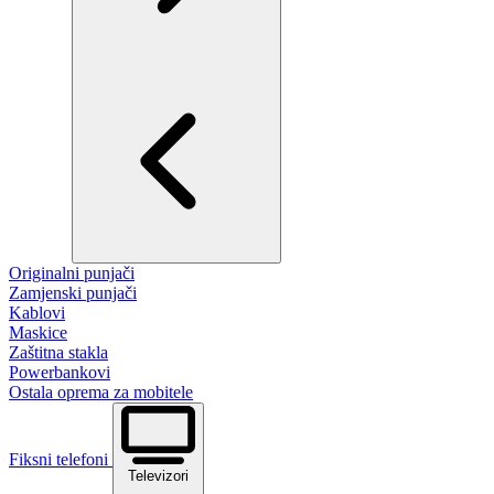
Originalni punjači
Zamjenski punjači
Kablovi
Maskice
Zaštitna stakla
Powerbankovi
Ostala oprema za mobitele
Fiksni telefoni
Televizori