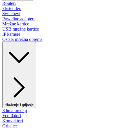
Routeri
Ekstenderi
Switchevi
Poweline adapteri
Mrežne kartice
USB mrežne kartice
IP kamere
Ostala mrežna oprema
Hlađenje i grijanje
Klima uređaji
Ventilatori
Konvektori
Grijalice