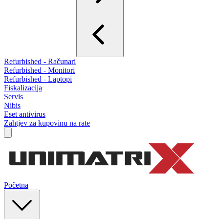
Refurbished - Računari
Refurbished - Monitori
Refurbished - Laptopi
Fiskalizacija
Servis
Nibis
Eset antivirus
Zahtjev za kupovinu na rate
Početna