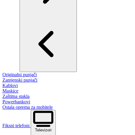
Originalni punjači
Zamjenski punjači
Kablovi
Maskice
Zaštitna stakla
Powerbankovi
Ostala oprema za mobitele
Fiksni telefoni
Televizori