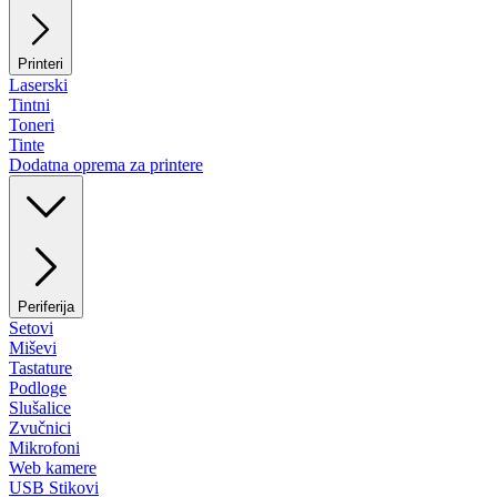
Printeri
Laserski
Tintni
Toneri
Tinte
Dodatna oprema za printere
Periferija
Setovi
Miševi
Tastature
Podloge
Slušalice
Zvučnici
Mikrofoni
Web kamere
USB Stikovi