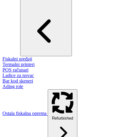
Fiskalni uređaji
Termalni printeri
POS računari
Ladice za novac
Bar kod skeneri
Ading role
Ostala fiskalna oprema
Refurbished