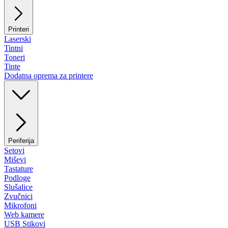
Printeri
Laserski
Tintni
Toneri
Tinte
Dodatna oprema za printere
Periferija
Setovi
Miševi
Tastature
Podloge
Slušalice
Zvučnici
Mikrofoni
Web kamere
USB Stikovi