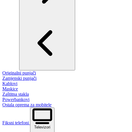
Originalni punjači
Zamjenski punjači
Kablovi
Maskice
Zaštitna stakla
Powerbankovi
Ostala oprema za mobitele
Fiksni telefoni
Televizori