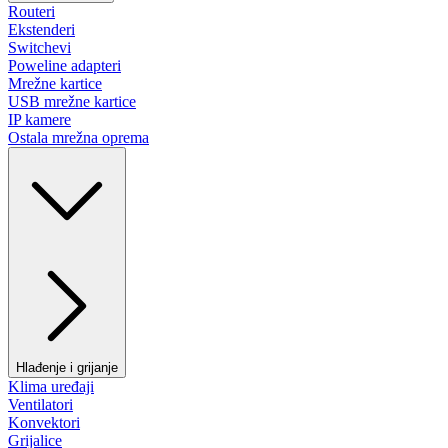
Routeri
Ekstenderi
Switchevi
Poweline adapteri
Mrežne kartice
USB mrežne kartice
IP kamere
Ostala mrežna oprema
Hlađenje i grijanje
Klima uređaji
Ventilatori
Konvektori
Grijalice