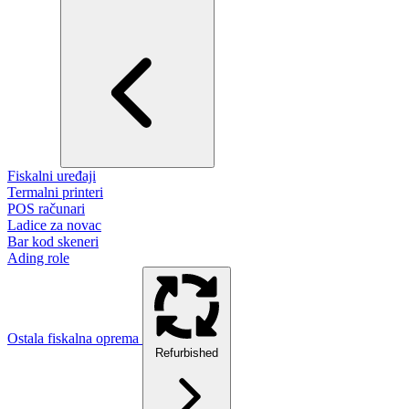
Fiskalni uređaji
Termalni printeri
POS računari
Ladice za novac
Bar kod skeneri
Ading role
Ostala fiskalna oprema
Refurbished