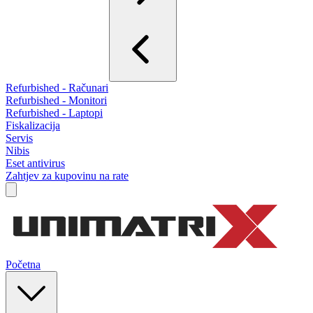
Refurbished - Računari
Refurbished - Monitori
Refurbished - Laptopi
Fiskalizacija
Servis
Nibis
Eset antivirus
Zahtjev za kupovinu na rate
Početna