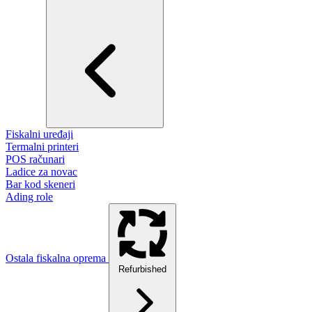
Fiskalni uređaji
Termalni printeri
POS računari
Ladice za novac
Bar kod skeneri
Ading role
Ostala fiskalna oprema
Refurbished