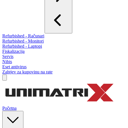
Refurbished - Računari
Refurbished - Monitori
Refurbished - Laptopi
Fiskalizacija
Servis
Nibis
Eset antivirus
Zahtjev za kupovinu na rate
Početna