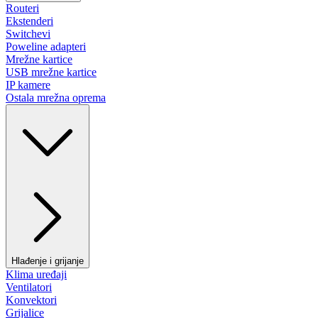
Routeri
Ekstenderi
Switchevi
Poweline adapteri
Mrežne kartice
USB mrežne kartice
IP kamere
Ostala mrežna oprema
Hlađenje i grijanje
Klima uređaji
Ventilatori
Konvektori
Grijalice