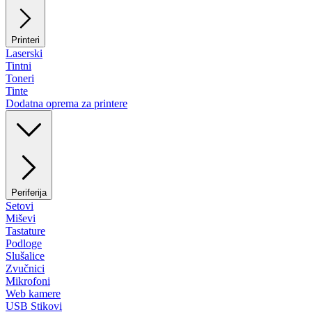
Printeri
Laserski
Tintni
Toneri
Tinte
Dodatna oprema za printere
Periferija
Setovi
Miševi
Tastature
Podloge
Slušalice
Zvučnici
Mikrofoni
Web kamere
USB Stikovi