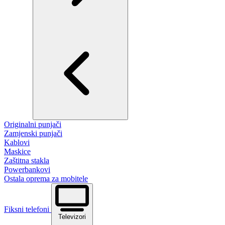
Originalni punjači
Zamjenski punjači
Kablovi
Maskice
Zaštitna stakla
Powerbankovi
Ostala oprema za mobitele
Fiksni telefoni
Televizori