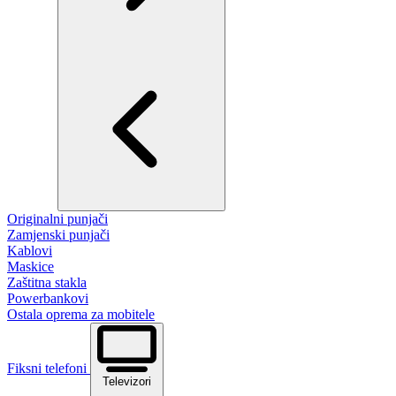
Originalni punjači
Zamjenski punjači
Kablovi
Maskice
Zaštitna stakla
Powerbankovi
Ostala oprema za mobitele
Fiksni telefoni
Televizori