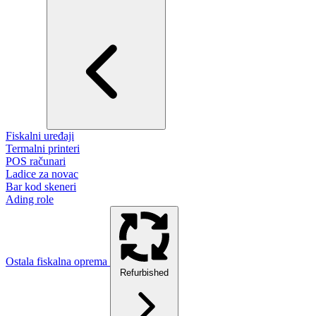
Fiskalni uređaji
Termalni printeri
POS računari
Ladice za novac
Bar kod skeneri
Ading role
Ostala fiskalna oprema
Refurbished