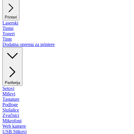
Printeri
Laserski
Tintni
Toneri
Tinte
Dodatna oprema za printere
Periferija
Setovi
Miševi
Tastature
Podloge
Slušalice
Zvučnici
Mikrofoni
Web kamere
USB Stikovi