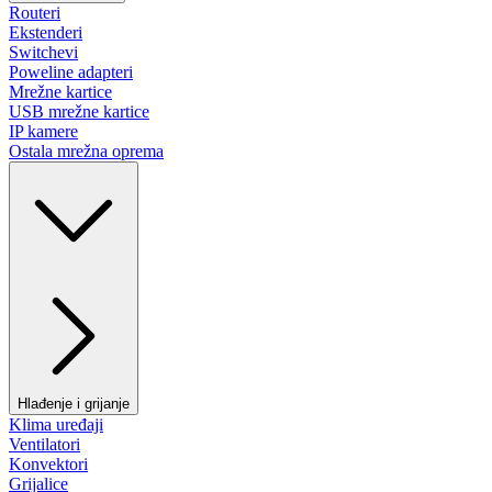
Routeri
Ekstenderi
Switchevi
Poweline adapteri
Mrežne kartice
USB mrežne kartice
IP kamere
Ostala mrežna oprema
Hlađenje i grijanje
Klima uređaji
Ventilatori
Konvektori
Grijalice