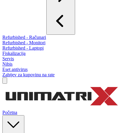
Refurbished - Računari
Refurbished - Monitori
Refurbished - Laptopi
Fiskalizacija
Servis
Nibis
Eset antivirus
Zahtjev za kupovinu na rate
Početna